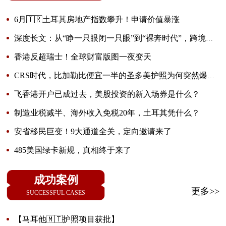
6月🇹🇷土耳其房地产指数攀升！申请价值暴涨
深度长文：从“睁一只眼闭一只眼”到“裸奔时代”，跨境投
资的新底线究竟是什么？
香港反超瑞士！全球财富版图一夜变天
CRS时代，比加勒比便宜一半的圣多美护照为何突然爆
火？
飞香港开户已成过去，美股投资的新入场券是什么？
制造业税减半、海外收入免税20年，土耳其凭什么？
安省移民巨变！9大通道全关，定向邀请来了
485美国绿卡新规，真相终于来了
成功案例
更多>>
SUCCESSFUL CASES
【马耳他🇲🇹护照项目获批】