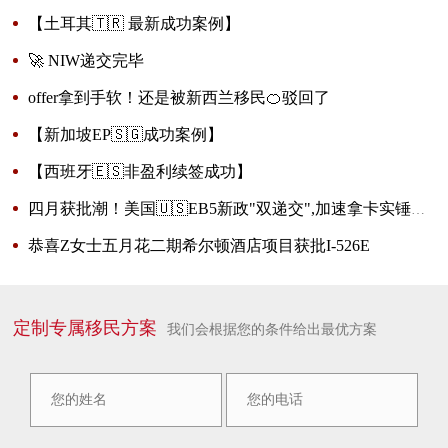
【土耳其🇹🇷 最新成功案例】
🚀 NIW递交完毕
offer拿到手软！还是被新西兰移民🍊驳回了
【新加坡EP🇸🇬成功案例】
【西班牙🇪🇸非盈利续签成功】
四月获批潮！美国🇺🇸EB5新政"双递交",加速拿卡实锤
了！
恭喜Z女士五月花二期希尔顿酒店项目获批I-526E
定制专属移民方案
我们会根据您的条件给出最优方案