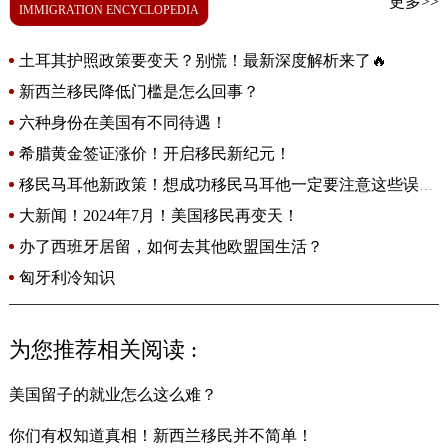
更多>>
IMMIGRATION ENCYCLOPEDIA
土耳其护照政策要变天？别慌！最新深度解析来了🔥
新西兰移民降低门槛是怎么回事？
六种身份在美国有不同待遇！
希腊黄金签证涨价！开启移民新纪元！
移民马耳他新政策！想成功移民马耳他一定要注意这些误
区！
大新闻！2024年7月！美国移民再变天！
办了西班牙居留，如何去其他欧盟国生活？
匈牙利冷知识
为您推荐相关阅读 :
美国留子的就业怎么这么难？
你们有权知道真相！新西兰移民并不简单！