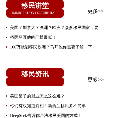
移民讲堂
更多>>
IMMIGRATION LECTURE HALL
美国？加拿大？澳洲？欧洲？众多移民国家，要怎
么选？
移民马耳他的门槛最低！
100万就能移民欧洲？马耳他你需要了解一下!
移民资讯
更多>>
美国留子的就业怎么这么难？
你们有权知道真相！新西兰移民并不简单！
DeepSeek告诉你合法移民美国的方式！