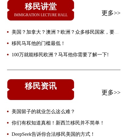
移民讲堂
更多>>
IMMIGRATION LECTURE HALL
美国？加拿大？澳洲？欧洲？众多移民国家，要怎
么选？
移民马耳他的门槛最低！
100万就能移民欧洲？马耳他你需要了解一下!
移民资讯
更多>>
美国留子的就业怎么这么难？
你们有权知道真相！新西兰移民并不简单！
DeepSeek告诉你合法移民美国的方式！