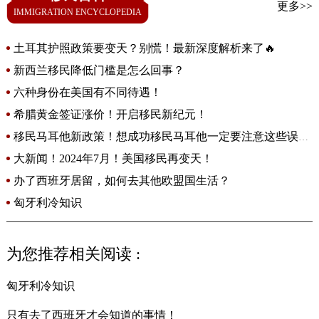
更多>>
IMMIGRATION ENCYCLOPEDIA
土耳其护照政策要变天？别慌！最新深度解析来了🔥
新西兰移民降低门槛是怎么回事？
六种身份在美国有不同待遇！
希腊黄金签证涨价！开启移民新纪元！
移民马耳他新政策！想成功移民马耳他一定要注意这些误
区！
大新闻！2024年7月！美国移民再变天！
办了西班牙居留，如何去其他欧盟国生活？
匈牙利冷知识
为您推荐相关阅读 :
匈牙利冷知识
只有去了西班牙才会知道的事情！