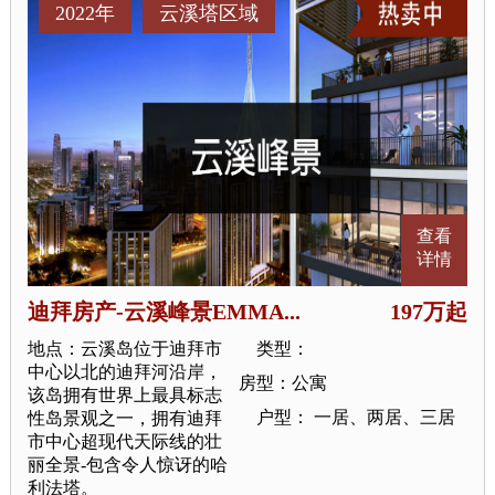
2022年
云溪塔区域
查看
详情
迪拜房产-云溪峰景EMMA...
197万起
地点：云溪岛位于迪拜市
类型：
中心以北的迪拜河沿岸，
房型：公寓
该岛拥有世界上最具标志
户型： 一居、两居、三居
性岛景观之一，拥有迪拜
市中心超现代天际线的壮
丽全景-包含令人惊讶的哈
利法塔。