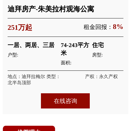
迪拜房产-朱美拉村观海公寓
8%
251万起
租金回报：
一居、两居、三居
74-243平方
住宅
米
户型:
房型:
面积:
地点：迪拜拉梅尔
类型：
产权：永久产权
北半岛顶部
在线咨询