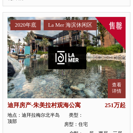
2020年底
La Mer 海滨休闲区
查看
详情
迪拜房产-朱美拉村观海公寓
251万起
地点：迪拜拉梅尔北半岛
类型：
顶部
房型：住宅