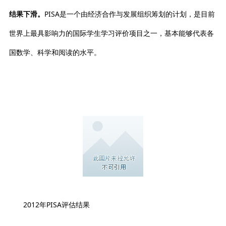
结果下滑。
PISA是一个由经济合作与发展组织筹划的计划，是目前
世界上最具影响力的国际学生学习评价项目之一，基本能够代表各
国数学、科学和阅读的水平。
2012年PISA评估结果