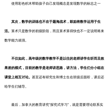
使用彩色积木帮助孩子自己发现概念是发现数学的标志之一
其次，数学的训练也不在于题海战术，鼓励将数学运用于生
活。
算术只是数学的初级阶段，而且算术算得快也不一定说明将来
数学能力就强。
不仅如此，高年级的数学教学不是以往的老师讲学生听而且效
果差的模式，目前的教学是老师讲思路，讲方法，学生们分小组在
课堂上相互讨论。
甚至还有研究生和博士生在班级后面听，课后还
给学生们辅导。
最后，加拿大的教育讲究“探究式学习”，就是需要理论联系实