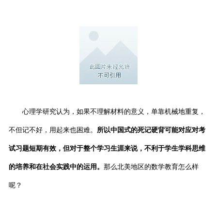
心理学研究认为，如果不理解材料的意义，单靠机械地重复，
不但记不好，用起来也困难。
所以中国式的死记硬背可能对应对考
试习题短期有效，但对于整个学习生涯来说，不利于学生学科思维
的培养和在社会实践中的运用。
那么北美地区的数学教育怎么样
呢？