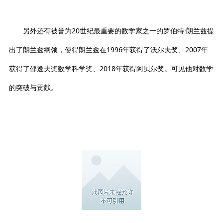
另外还有被誉为20世纪最重要的数学家之一的罗伯特·朗兰兹提
出了朗兰兹纲领，使得朗兰兹在1996年获得了沃尔夫奖、2007年
获得了邵逸夫奖数学科学奖、2018年获得阿贝尔奖。可见他对数学
的突破与贡献。