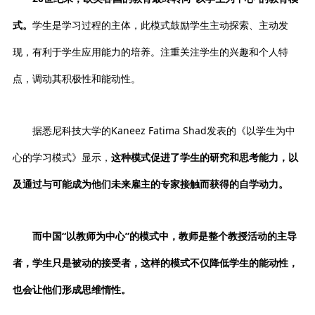
式。
学生是学习过程的主体，此模式鼓励学生主动探索、主动发
现，有利于学生应用能力的培养。注重关注学生的兴趣和个人特
点，调动其积极性和能动性。
据悉尼科技大学的Kaneez Fatima Shad发表的《以学生为中
心的学习模式》显示，
这种模式促进了学生的研究和思考能力，以
及通过与可能成为他们未来雇主的专家接触而获得的自学动力。
而中国“以教师为中心”的模式中，教师是整个教授活动的主导
者，学生只是被动的接受者，这样的模式不仅降低学生的能动性，
也会让他们形成思维惰性。