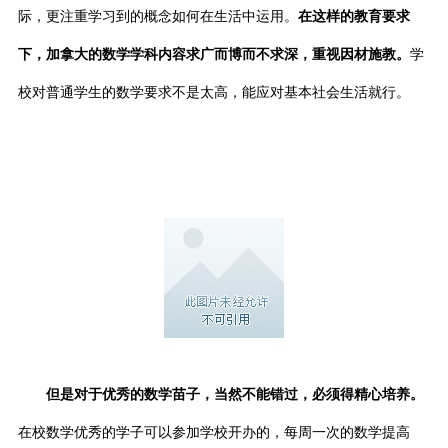
际，更注重学习到的概念如何在生活中运用。
在这样的教育要求
下，加拿大的数学学科内容求广而博而不求深，重视因材施教。
学
校对普通学生的数学要求不是太高，能应对基本社会生活就行。
但是对于优秀的数学苗子，当然不能错过，必须得精心培养。
在校数学优秀的学子可以参加学校开办的，每周一次的数学提高