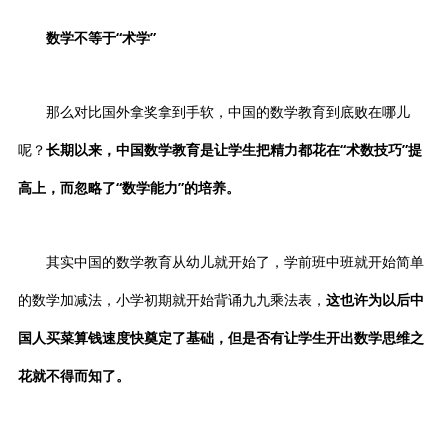
数学不等于“术学”
那么对比国外拿奖拿到手软，中国的数学教育到底败在哪儿
呢？
长期以来，中国数学教育是让学生把精力都花在“术数技巧”提
高上，而忽略了“数学能力”的培养。
其实中国的数学教育从幼儿就开始了，学前班中班就开始简单
的数学加减法，小学初期就开始背诵九九乘法表，
这也许为以后中
国人买菜算钱速度快奠定了基础，但是否有让学生开出数学思维之
花就不得而知了。