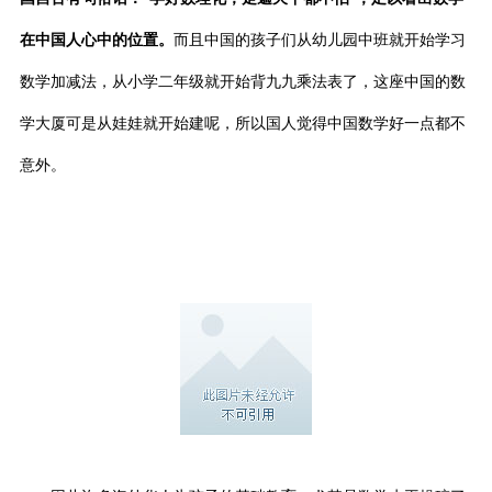
在中国人心中的位置。
而且中国的孩子们从幼儿园中班就开始学习
数学加减法，从小学二年级就开始背九九乘法表了，这座中国的数
学大厦可是从娃娃就开始建呢，所以国人觉得中国数学好一点都不
意外。