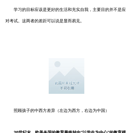
学习的目标应该是更好的生活和充实自我，主要目的并不是应
对考试。这两者的差距可以说是显而易见。
照顾孩子的中西方差异（左边为西方，右边为中国）
20世纪末，欧美各国的教育最终转向“以学生为中心”的教育模