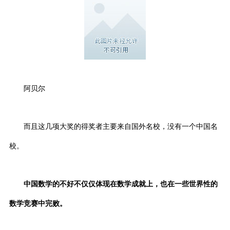
阿贝尔
而且这几项大奖的得奖者主要来自国外名校，没有一个中国名
校。
中国数学的不好不仅仅体现在数学成就上，也在一些世界性的
数学竞赛中完败。