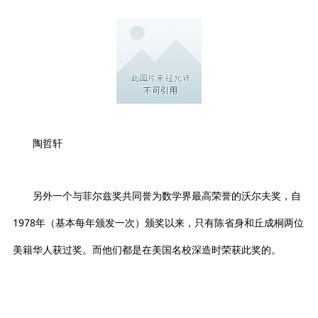
陶哲轩
另外一个与菲尔兹奖共同誉为数学界最高荣誉的沃尔夫奖，自
1978年（基本每年颁发一次）颁奖以来，只有陈省身和丘成桐两位
美籍华人获过奖。而他们都是在美国名校深造时荣获此奖的。