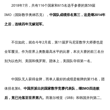
2018年7月，共有116个国家和615名选手参赛的第59届
IMO（国际数学奥林匹克），
中国队成绩排名第三，这是继2014年
之后，连续四年无缘冠军。
不仅如此，就在今年2月底，第11届罗马尼亚数学大师赛也是
全军覆没。作为世界上奥数最高水平的比赛，本次大赛的前三名分
别为以色列、美国和俄罗斯。团体上，美国队夺得第一名。
中国队无人获得金牌，而单人最好的成绩是银牌的第15名，团
体排名第6。
中国所派出的国家数学竞赛代表队，继IMO四连败
后，竟已沦落至世界第六。
而塞尔维亚（SRB）和韩国并列第二。