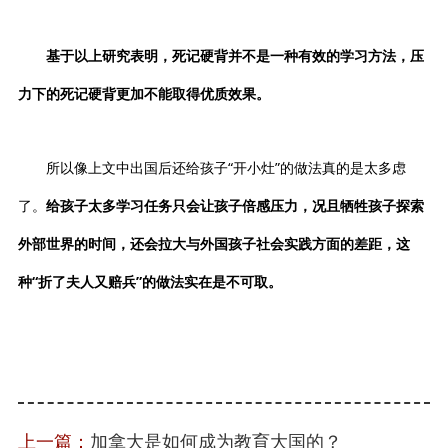
基于以上研究表明，死记硬背并不是一种有效的学习方法，压
力下的死记硬背更加不能取得优质效果。
所以像上文中出国后还给孩子“开小灶”的做法真的是太多虑
了。
给孩子太多学习任务只会让孩子倍感压力，况且牺牲孩子探索
外部世界的时间，还会拉大与外国孩子社会实践方面的差距，这
种“折了夫人又赔兵”的做法实在是不可取。
上一篇：
加拿大是如何成为教育大国的？