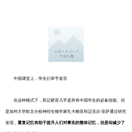
中国课堂上，学生们举手发言
在这种模式下，死记硬背几乎是所有中国学生的必备技能。但
是加州大学欧文分校神经生物学家扎卡赖亚和迈克尔·亚萨通过研究
发现，
重复记忆有助于提升人们对事实的整体记忆，但是却减少了